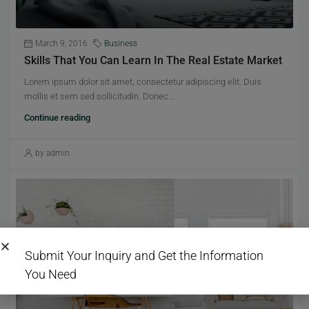
March 9, 2016
Business
Skills That You Can Learn In The Real Estate Market
Lorem ipsum dolor sit amet, consectetur adipiscing elit. Duis
mollis et sem sed sollicitudin. Donec...
Continue reading
by admin
Submit Your Inquiry and Get the Information
You Need